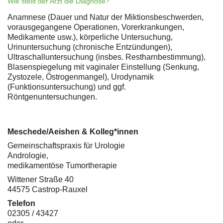
Wie stellt der Arzt die Diagnose?
Anamnese (Dauer und Natur der Miktionsbeschwerden,
vorausgegangene Operationen, Vorerkrankungen,
Medikamente usw.), körperliche Untersuchung,
Urinuntersuchung (chronische Entzündungen),
Ultraschalluntersuchung (insbes. Restharnbestimmung),
Blasenspiegelung mit vaginaler Einstellung (Senkung,
Zystozele, Östrogenmangel), Urodynamik
(Funktionsuntersuchung) und ggf.
Röntgenuntersuchungen.
Meschede/Aeishen & Kolleg*innen
Gemeinschaftspraxis für Urologie
Andrologie,
medikamentöse Tumortherapie
Wittener Straße 40
44575 Castrop-Rauxel
Telefon
02305 / 43427