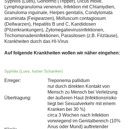
Syphilis (Lues), Gonorrhö (Tripper), Ulcus molle,
Lymphogranuloma venerum, Infektion mit Chlamydien,
Granuloma inguinale, Herpes genitalis, Condylomata
acuminata (Feigwarzen), Molluscum contagiosum
(Dellwarzen), Hepatitis B und C, Kandidosen
(Pilzerkrankungen), Zytomegalievirusinfektionen,
Trichomonadeninfektionen, Parasitosen (z.B. Filzläuse),
Krankheiten durch das HI-Virus
Auf folgende Krankheiten wollen wir näher eingehen:
Syphilis (Lues, harter Schanker)
Erreger:
Treponema pallidum
nur durch direkten Kontakt von
Mensch zu Mensch bei Verletzung
Übertragung:
der äußeren Haut (Infektionsrisiko
liegt bei Sexualverkehr mit einem
Kranken bei 30 %)
circa 3 Wochen nach Infektion
vorwiegend im Genitalbereich (10%
Anus oder Mund) auftretender