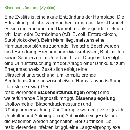
Blasenentzündung (Zystitis)
Eine Zystitis ist eine akute Entzündung der Harnblase. Die
Erkrankung tritt überwiegend bei Frauen auf. Meist handelt
es sich um eine über die Harnröhre aufsteigende Infektion
mit Haut- oder Darmkeimen (z.B. E. coli, Enterokokken,
Staphylokokken). Beim Mann liegt meistens eine
Harntransportstörung zugrunde. Typische Beschwerden
sind Harndrang, Brennen beim Wasserlassen, Blut im Urin
sowie Schmerzen im Unterbauch. Zur Diagnostik erfolgt
eine Urinuntersuchung mit der Anlage einer Urinkultur zum
Erregernachweis. Zusätzlich erfolgt eine
Ultraschalluntersuchung, um komplizierende
Begleitumstände auszuschließen (Harnstransportstörung,
Harnsteine usw.). Bei
rezidivierenden
Blasenentzündungen
erfolgt eine
weiterführende Diagnostik mit ggf.
Blasenspiegelung
,
Uroflowmetrie (Blasendruckmessung) und
Röntgenuntersuchung. Zur Therapie werden gezielt (nach
Urinkultur und Antibiogramm) Antibiotika eingesetzt und
die Patienten werden angehalten, viel zu trinken. Bei
rezidivierenden Infekten ist ggf. eine Langzeitprophylaxe