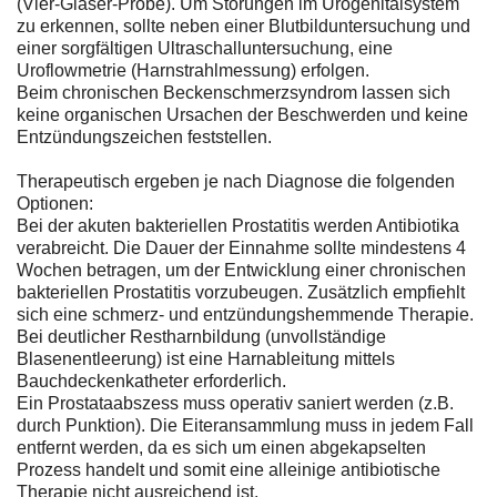
(Vier-Gläser-Probe). Um Störungen im Urogenitalsystem
zu erkennen, sollte neben einer Blutbilduntersuchung und
einer sorgfältigen Ultraschalluntersuchung, eine
Uroflowmetrie (Harnstrahlmessung) erfolgen.
Beim chronischen Beckenschmerzsyndrom lassen sich
keine organischen Ursachen der Beschwerden und keine
Entzündungszeichen feststellen.
Therapeutisch ergeben je nach Diagnose die folgenden
Optionen:
Bei der akuten bakteriellen Prostatitis werden Antibiotika
verabreicht. Die Dauer der Einnahme sollte mindestens 4
Wochen betragen, um der Entwicklung einer chronischen
bakteriellen Prostatitis vorzubeugen. Zusätzlich empfiehlt
sich eine schmerz- und entzündungshemmende Therapie.
Bei deutlicher Restharnbildung (unvollständige
Blasenentleerung) ist eine Harnableitung mittels
Bauchdeckenkatheter erforderlich.
Ein Prostataabszess muss operativ saniert werden (z.B.
durch Punktion). Die Eiteransammlung muss in jedem Fall
entfernt werden, da es sich um einen abgekapselten
Prozess handelt und somit eine alleinige antibiotische
Therapie nicht ausreichend ist.