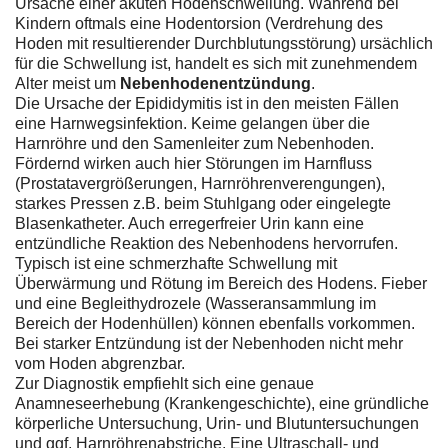
Ursache einer akuten Hodenschwellung. Während bei
Kindern oftmals eine Hodentorsion (Verdrehung des
Hoden mit resultierender Durchblutungsstörung) ursächlich
für die Schwellung ist, handelt es sich mit zunehmendem
Alter meist um
Nebenhodenentzündung
.
Die Ursache der Epididymitis ist in den meisten Fällen
eine Harnwegsinfektion. Keime gelangen über die
Harnröhre und den Samenleiter zum Nebenhoden.
Fördernd wirken auch hier Störungen im Harnfluss
(Prostatavergrößerungen, Harnröhrenverengungen),
starkes Pressen z.B. beim Stuhlgang oder eingelegte
Blasenkatheter. Auch erregerfreier Urin kann eine
entzündliche Reaktion des Nebenhodens hervorrufen.
Typisch ist eine schmerzhafte Schwellung mit
Überwärmung und Rötung im Bereich des Hodens. Fieber
und eine Begleithydrozele (Wasseransammlung im
Bereich der Hodenhüllen) können ebenfalls vorkommen.
Bei starker Entzündung ist der Nebenhoden nicht mehr
vom Hoden abgrenzbar.
Zur Diagnostik empfiehlt sich eine genaue
Anamneseerhebung (Krankengeschichte), eine gründliche
körperliche Untersuchung, Urin- und Blutuntersuchungen
und ggf. Harnröhrenabstriche. Eine Ultraschall- und