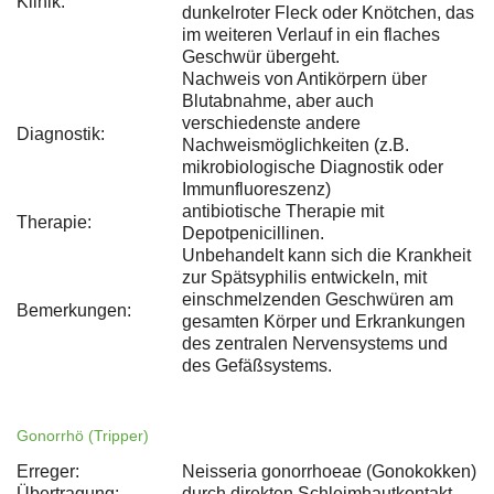
Klinik:
dunkelroter Fleck oder Knötchen, das
im weiteren Verlauf in ein flaches
Geschwür übergeht.
Nachweis von Antikörpern über
Blutabnahme, aber auch
verschiedenste andere
Diagnostik:
Nachweismöglichkeiten (z.B.
mikrobiologische Diagnostik oder
Immunfluoreszenz)
antibiotische Therapie mit
Therapie:
Depotpenicillinen.
Unbehandelt kann sich die Krankheit
zur Spätsyphilis entwickeln, mit
einschmelzenden Geschwüren am
Bemerkungen:
gesamten Körper und Erkrankungen
des zentralen Nervensystems und
des Gefäßsystems.
Gonorrhö (Tripper)
Erreger:
Neisseria gonorrhoeae (Gonokokken)
Übertragung:
durch direkten Schleimhautkontakt