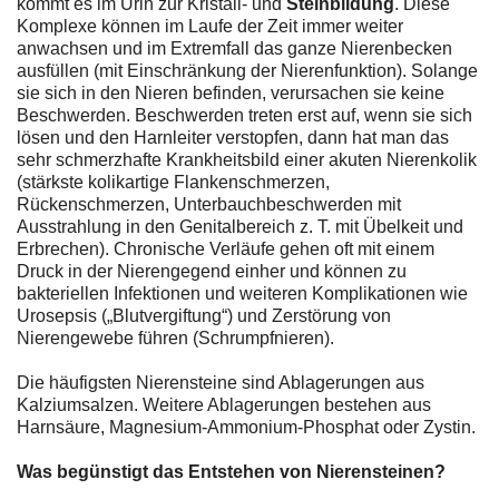
kommt es im Urin zur Kristall- und
Steinbildung
. Diese
Komplexe können im Laufe der Zeit immer weiter
anwachsen und im Extremfall das ganze Nierenbecken
ausfüllen (mit Einschränkung der Nierenfunktion). Solange
sie sich in den Nieren befinden, verursachen sie keine
Beschwerden. Beschwerden treten erst auf, wenn sie sich
lösen und den Harnleiter verstopfen, dann hat man das
sehr schmerzhafte Krankheitsbild einer akuten Nierenkolik
(stärkste kolikartige Flankenschmerzen,
Rückenschmerzen, Unterbauchbeschwerden mit
Ausstrahlung in den Genitalbereich z. T. mit Übelkeit und
Erbrechen). Chronische Verläufe gehen oft mit einem
Druck in der Nierengegend einher und können zu
bakteriellen Infektionen und weiteren Komplikationen wie
Urosepsis („Blutvergiftung“) und Zerstörung von
Nierengewebe führen (Schrumpfnieren).
Die häufigsten Nierensteine sind Ablagerungen aus
Kalziumsalzen. Weitere Ablagerungen bestehen aus
Harnsäure, Magnesium-Ammonium-Phosphat oder Zystin.
Was begünstigt das Entstehen von Nierensteinen?