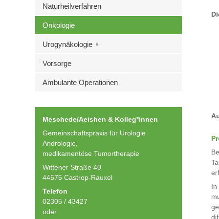
Naturheilverfahren
Di
Onkologie
Urogynäkologie ♀
Vorsorge
Ambulante Operationen
Au
Meschede/Aeishen & Kolleg*innen
Gemeinschaftspraxis für Urologie
Pr
Andrologie,
Be
medikamentöse Tumortherapie
Ta
Wittener Straße 40
er
44575 Castrop-Rauxel
In
Telefon
mu
02305 / 43427
ge
oder
di