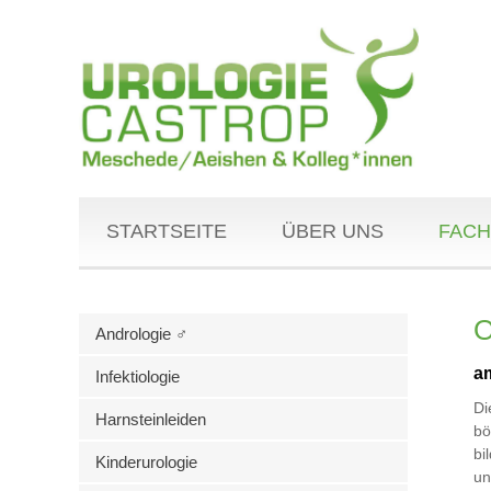
STARTSEITE
ÜBER UNS
FACH
O
Andrologie ♂
a
Infektiologie
D
Harnsteinleiden
bö
bi
Kinderurologie
un