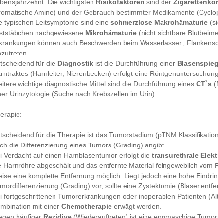
bensjahrzehnt. Die wichtigsten
Risikofaktoren
sind der
Zigarettenk
romatische Amine) und der Gebrauch bestimmter Medikamente (Cyclo
e typischen Leitsymptome sind eine
schmerzlose Makrohämaturie
(si
ststäbchen nachgewiesene
Mikrohämaturie
(nicht sichtbare Blutbeim
krankungen können auch Beschwerden beim Wasserlassen, Flankens
nzutreten.
tscheidend für die
Diagnostik
ist die Durchführung einer
Blasenspie
rntraktes (Harnleiter, Nierenbecken) erfolgt eine Röntgenuntersuchung
itere wichtige diagnostische Mittel sind die Durchführung eines
CT`s
(
ner Urinzytologie (Suche nach Krebszellen im Urin).
erapie:
tscheidend für die Therapie ist das Tumorstadium (pTNM Klassifikatio
ch die Differenzierung eines Tumors (Grading) angibt.
i Verdacht auf einen Harnblasentumor erfolgt die
transurethrale Elek
e Harnröhre abgeschält und das entfernte Material feingeweblich vom P
ise eine komplette Entfernung möglich. Liegt jedoch eine hohe Eindrin
mordifferenzierung (Grading) vor, sollte eine Zystektomie (Blasenentfe
i fortgeschrittenen Tumorerkrankungen oder inoperablen Patienten (Al
mbination mit einer
Chemotherapie
erwägt werden.
gen häufiger
Rezidive
(Wiederauftreten) ist eine engmaschige Tumor