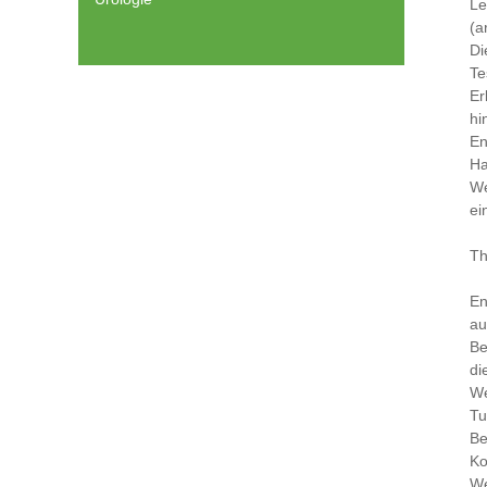
Le
(a
Di
Te
Er
hi
En
Ha
We
ei
Th
En
au
Be
di
We
Tu
Be
Ko
We