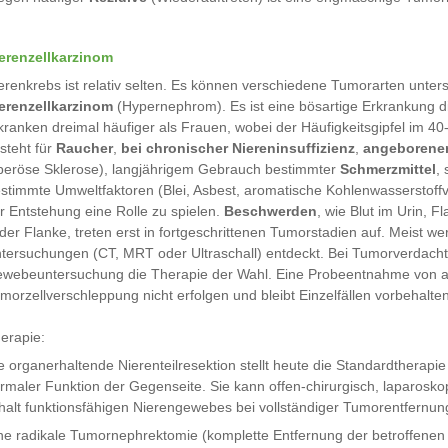
erenzellkarzinom
erenkrebs ist relativ selten. Es können verschiedene Tumorarten unter
erenzellkarzinom
(Hypernephrom). Es ist eine bösartige Erkrankung 
kranken dreimal häufiger als Frauen, wobei der Häufigkeitsgipfel im 40-
steht für
Raucher
,
bei chronischer Niereninsuffizienz
,
angeborene
beröse Sklerose), langjährigem Gebrauch bestimmter
Schmerzmittel
,
stimmte Umweltfaktoren (Blei, Asbest, aromatische Kohlenwasserstoffv
r Entstehung eine Rolle zu spielen.
Beschwerden
, wie Blut im Urin, 
 der Flanke, treten erst in fortgeschrittenen Tumorstadien auf. Meist
tersuchungen (CT, MRT oder Ultraschall) entdeckt. Bei Tumorverdacht is
webeuntersuchung die Therapie der Wahl. Eine Probeentnahme von au
morzellverschleppung nicht erfolgen und bleibt Einzelfällen vorbehalten
erapie:
e organerhaltende Nierenteilresektion stellt heute die Standardtherapi
rmaler Funktion der Gegenseite. Sie kann offen-chirurgisch, laparoskop
halt funktionsfähigen Nierengewebes bei vollständiger Tumorentfernun
ne radikale Tumornephrektomie (komplette Entfernung der betroffenen 