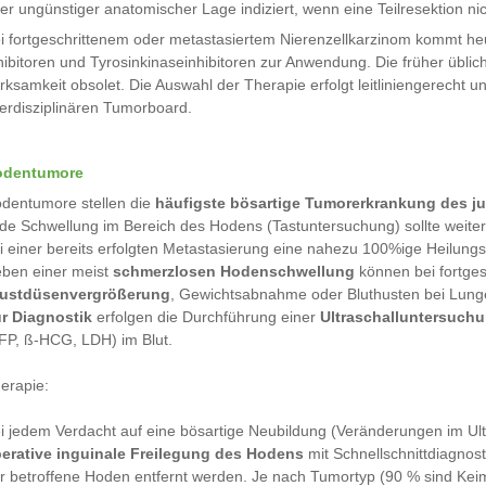
er ungünstiger anatomischer Lage indiziert, wenn eine Teilresektion nic
i fortgeschrittenem oder metastasiertem Nierenzellkarzinom kommt he
hibitoren und Tyrosinkinaseinhibitoren zur Anwendung. Die früher übl
rksamkeit obsolet. Die Auswahl der Therapie erfolgt leitliniengerecht un
terdisziplinären Tumorboard.
odentumore
dentumore stellen die
häufigste bösartige Tumorerkrankung des 
de Schwellung im Bereich des Hodens (Tastuntersuchung) sollte weiter 
i einer bereits erfolgten Metastasierung eine nahezu 100%ige Heilung
ben einer meist
schmerzlosen Hodenschwellung
können bei fortge
ustdüsenvergrößerung
, Gewichtsabnahme oder Bluthusten bei Lung
r Diagnostik
erfolgen die Durchführung einer
Ultraschalluntersuch
FP, ß-HCG, LDH) im Blut.
erapie:
i jedem Verdacht auf eine bösartige Neubildung (Veränderungen im Ul
erative inguinale Freilegung des Hodens
mit Schnellschnittdiagnost
r betroffene Hoden entfernt werden. Je nach Tumortyp (90 % sind Ke