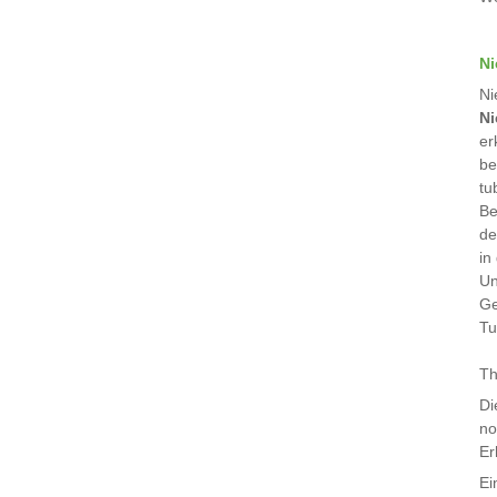
Ni
Ni
Ni
er
be
tu
Be
de
in
Un
Ge
Tu
Th
Di
no
Er
Ei