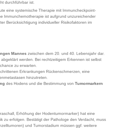
ht durchführbar ist.
ute eine systemische Therapie mit Immuncheckpoint-
iche Immunchemotherapie ist aufgrund unzureichender
ter Berücksichtigung individueller Risikofaktoren im
jungen Mannes
zwischen dem 20. und 40. Lebensjahr dar.
abgeklärt werden. Bei rechtzeitigem Erkennen ist selbst
schance zu erwarten.
schrittenen Erkrankungen Rückenschmerzen, eine
enmetastasen hinzutreten.
ung
des Hodens und die Bestimmung von
Tumormarkern
traschall, Erhöhung der Hodentumormarker) hat eine
ik zu erfolgen. Bestätigt der Pathologe den Verdacht, muss
imzelltumoren) und Tumorstadium müssen ggf. weitere