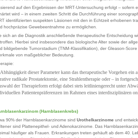
sierend auf den Ergebnissen der MRT-Untersuchung erfolgt – sofern 
härtet wird – in einem zweiten Schritt die Durchführung einer sonograp
T identifizierten suspekten Läsionen mit den in Echtzeit erhobenen tran
d hochpräzise Gewebeentnahme zu ermöglichen.
e sich an die Diagnostik anschließende therapeutische Entscheidung wi
troffen. Hierbei sind insbesondere das biologische Alter sowie der all
d bildgebende Tumorstadium (TNM-Klassifikation), der Gleason-Score 
rkmale von maßgeblicher Bedeutung.
erapie:
 Abhängigkeit dieser Parameter kann das therapeutische Vorgehen ein a
rative radikale Prostatektomie, eine Strahlentherapie oder – in fortges
swahl der Therapieform erfolgt dabei stets leitliniengerecht unter A
dividuellen Patientenpräferenzen im Rahmen eines interdisziplinären o
rnblasenkarzinom (Harnblasenkrebs)
wa 90% der Harnblasenkarzinome sind
Urothelkarzinome
und entwick
ltener sind Plattenepithel- und Adenokarzinome. Das Harnblasenkarzi
eimal häufiger als Frauen. Erkrankungen treten gehäuft ab dem 40. L