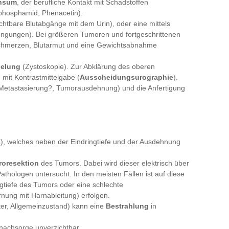
onsum
, der berufliche Kontakt mit Schadstoffen
phosphamid, Phenacetin).
chtbare Blutabgänge mit dem Urin), oder eine mittels
engungen). Bei größeren Tumoren und fortgeschrittenen
chmerzen, Blutarmut und eine Gewichtsabnahme
gelung
(Zystoskopie). Zur Abklärung des oberen
 mit Kontrastmittelgabe (
Ausscheidungsurographie
).
Metastasierung?, Tumorausdehnung) und die Anfertigung
n), welches neben der Eindringtiefe und der Ausdehnung
troresektion
des Tumors. Dabei wird dieser elektrisch über
athologen untersucht. In den meisten Fällen ist auf diese
gtiefe des Tumors oder eine schlechte
rnung mit Harnableitung) erfolgen.
ter, Allgemeinzustand) kann eine
Bestrahlung
in
nachsorge unverzichtbar.