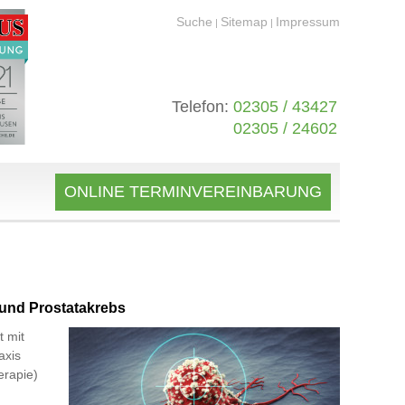
Suche
Sitemap
Impressum
|
|
Telefon:
02305 / 43427
02305 / 24602
ONLINE TERMINVEREINBARUNG
und Prostatakrebs
t mit
axis
erapie)