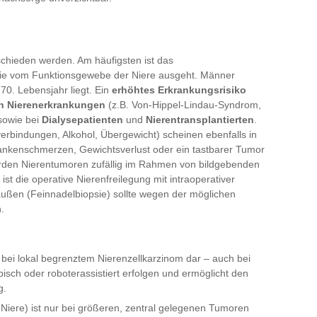
schieden werden. Am häufigsten ist das
die vom Funktionsgewebe der Niere ausgeht. Männer
70. Lebensjahr liegt. Ein
erhöhtes Erkrankungsrisiko
n Nierenerkrankungen
(z.B. Von-Hippel-Lindau-Syndrom,
 sowie bei
Dialysepatienten
und
Nierentransplantierten
.
erbindungen, Alkohol, Übergewicht) scheinen ebenfalls in
Flankenschmerzen, Gewichtsverlust oder ein tastbarer Tumor
 werden Nierentumoren zufällig im Rahmen von bildgebenden
t die operative Nierenfreilegung mit intraoperativer
ßen (Feinnadelbiopsie) sollte wegen der möglichen
.
e bei lokal begrenztem Nierenzellkarzinom dar – auch bei
isch oder roboterassistiert erfolgen und ermöglicht den
g.
Niere) ist nur bei größeren, zentral gelegenen Tumoren