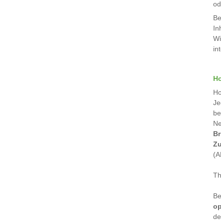
od
Be
In
Wi
in
H
Ho
Je
be
Ne
Br
Zu
(A
Th
Be
op
de