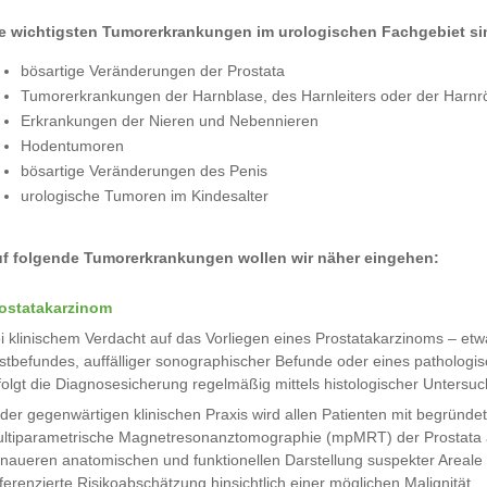
e wichtigsten Tumorerkrankungen im urologischen Fachgebiet si
bösartige Veränderungen der Prostata
Tumorerkrankungen der Harnblase, des Harnleiters oder der Harnr
Erkrankungen der Nieren und Nebennieren
Hodentumoren
bösartige Veränderungen des Penis
urologische Tumoren im Kindesalter
f folgende Tumorerkrankungen wollen wir näher eingehen:
ostatakarzinom
i klinischem Verdacht auf das Vorliegen eines Prostatakarzinoms – etw
stbefundes, auffälliger sonographischer Befunde oder eines pathologi
folgt die Diagnosesicherung regelmäßig mittels histologischer Untersu
 der gegenwärtigen klinischen Praxis wird allen Patienten mit begründ
ltiparametrische Magnetresonanztomographie (mpMRT) der Prostata a
naueren anatomischen und funktionellen Darstellung suspekter Areale
fferenzierte Risikoabschätzung hinsichtlich einer möglichen Malignität.